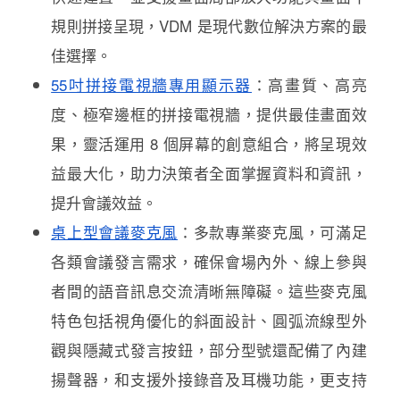
規則拼接呈現，VDM 是現代數位解決方案的最
佳選擇。
55吋拼接電視牆專用顯示器
：高畫質、高亮
度、極窄邊框的拼接電視牆，提供最佳畫面效
果，靈活運用 8 個屏幕的創意組合，將呈現效
益最大化，助力決策者全面掌握資料和資訊，
提升會議效益。
桌上型會議麥克風
：多款專業麥克風，可滿足
各類會議發言需求，確保會場內外、線上參與
者間的語音訊息交流清晰無障礙。這些麥克風
特色包括視角優化的斜面設計、圓弧流線型外
觀與隱藏式發言按鈕，部分型號還配備了內建
揚聲器，和支援外接錄音及耳機功能，更支持