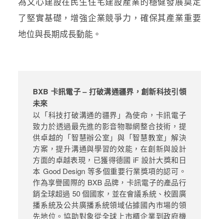
為文心建設在民生住宅建設產業的穩健發展奠定
了堅實基礎，增強企業競爭力，確保其產業重要
地位與長期成長動能。
BXB 卡訊電子 – 打破溝通疆界，創新科技引領
未來
以「科技打破溝通的疆界」為使命，卡訊電子
致力於
透過
最先進的影音物聯網整合技術，提
供卓越的「智慧辦公室」與「智慧教室」解決
方案，提升溝通與學習的效能，在創新與設計
方面的卓越表現，已獲得德國 iF 設計大獎和日
本 Good Design 等多個重要行業獎項的認可。
作為享譽國際的 BXB 品牌，卡訊電子的產品行
銷全球超過 50 個國家，並在會議系統、校園廣
播系統及公共廣播系統領域佔據國內市場的領
先地位。協助對象從全球上市櫃企業到政府機