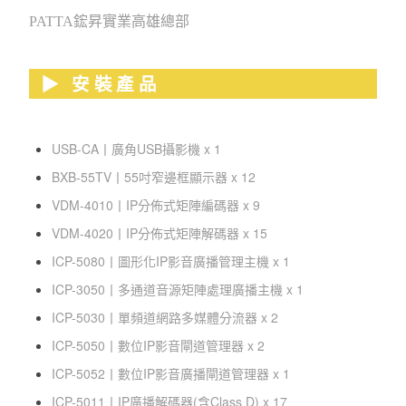
PATTA鋐昇實業高雄總部
▶︎ 安裝產品
USB-CA
丨
廣角USB攝影機 x 1
BXB-55TV
丨
55吋窄邊框顯示器 x 12
VDM-4010
丨
IP分佈式矩陣編碼器 x 9
VDM-4020
丨
IP分佈式矩陣解碼器 x 15
ICP-5080丨圖形化IP影音廣播管理主機 x 1
ICP-3050丨多通道音源矩陣處理廣播主機 x 1
ICP-5030
丨
單頻道網路多媒體分流器 x 2
ICP-5050
丨
數位IP影音閘道管理器 x 2
ICP-5052
丨
數位IP影音廣播閘道管理器 x 1
ICP-5011
丨
IP廣播解碼器(含Class D) x 17