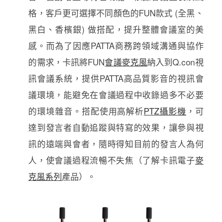
格，客戶更可選擇不同顏色的FUN款式 (全黑、
黑白、香檳銀) 做搭配，提升整體會議室的美
感。而為了因應PATTA商務跨領域溝通與協作
的需求，卡訊將FUN
會議麥克風
納入到Q.con視
訊會議系統，提供PATTA高品質影音的視訊會
議環境，能避免在會議過程中收錄過多不必要
的環境雜音。搭配使用高解析
PTZ攝影機
，可
達到發言者自動追蹤與特寫的效果，讓參與視
訊的遠端與會者，隨時得知目前的發言人為何
人，使會議過程流暢不失焦（了解卡訊電子
麥
克風系列
產品）。