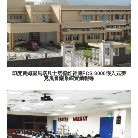
印度賈姆聖馬塔凡士諾德維神殿FCS-3000嵌入式麥
克風會議系統實績報導