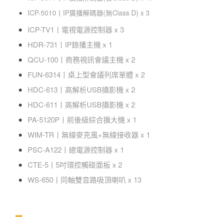
ICP-5010
丨
IP廣播解碼器(無Class D) x 3
ICP-TV1
丨
電視電源控制器 x 3
HDR-731
丨
IP錄播主機 x 1
QCU-100
丨
商務視訊會議主機 x 2
FUN-6314
丨
桌上型會議列席單體 x 2
HDC-613
丨
高解析USB攝影機 x 2
HDC-611
丨
高解析USB攝影機 x 2
PA-5120P
丨
前後級綜合擴大機 x 1
WIM-TR
丨
無線麥克風+無線接收器 x 1
PSC-A122
丨
總電源控制器 x 1
CTE-5
丨
5吋環控觸碰面板 x 2
WS-650
丨
同軸雙音路吸頂喇叭 x 13