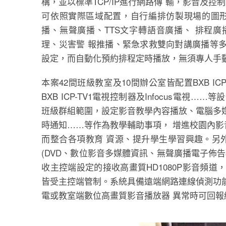
構，並以標準TCP/IP進行網路傳 輸，影音及控制
可依照實際區域配置，自行編排仿製現場的圖形
播、無聲廣播、TTS文字轉語音廣播、 排程廣
理、災害警 報推播、緊急求救雙向對講廣播等
設定，而自動化預約排程定時播放，無須專人手
本案42間班級教室及10間辦公室皆配置BXB ICP
BXB ICP-TV1電視控制器及Infocus電
班級群組範圍，設定影音教學內容播放、電腦多
時通知……等作為教學輔助事項， 增進校園內
而整合各項教育 資源、提升學生學習興趣。另
(DVD、數位影音多媒體資訊、無聲廣播電子佈
收主控端設定的接收高畫質HD1080P影音頻
皆受主控端管制。系統具備遠端網路連線偵測功
電或教室端數位高畫質影音播放器 異常時可回