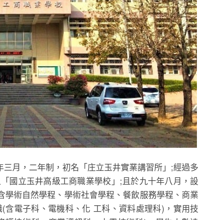
年三月，二年制，初名「庄立玉井實業講習所」;經過多
之「國立玉井高級工商職業學校」;且於九十年八月，設
 (含學術自然學程、學術社會學程、餐飲服務學程、商業
(含電子科、電機科、化 工科、資料處理科)，實用技