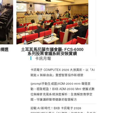
機構選
土耳其馬尼薩市議會廳- FCS-6000
系列投票會議系統安裝實績
卡訊月報
卡訊電子 COMPUTEX 2026 大放異彩，以「AI
賦能 x 無線自由」重塑智慧協作新樣貌
(prompt手動生成圖)ADM-2000 mini-聲隨意
動，極致輕盈！BXB ADM-2000 Mini 便攜式數
位無線麥克風系統深度解析：全面解放教學空
間，守護講師聲帶健康的智慧解方
迎戰 AI 新時代！BXB 卡訊電子 2026