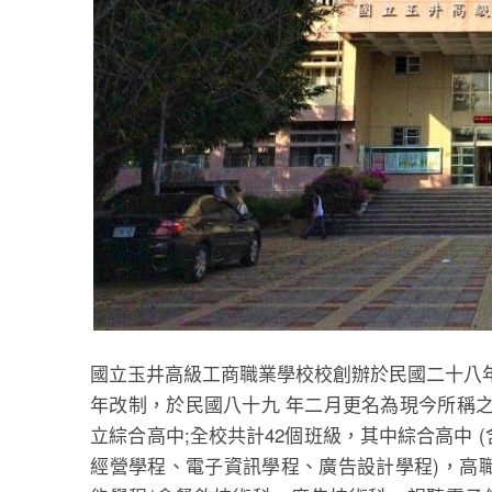
國立玉井高級工商職業學校校創辦於民國二十八
年改制，於民國八十九 年二月更名為現今所稱
立綜合高中;全校共計42個班級，其中綜合高中
經營學程、電子資訊學程、廣告設計學程)，高職