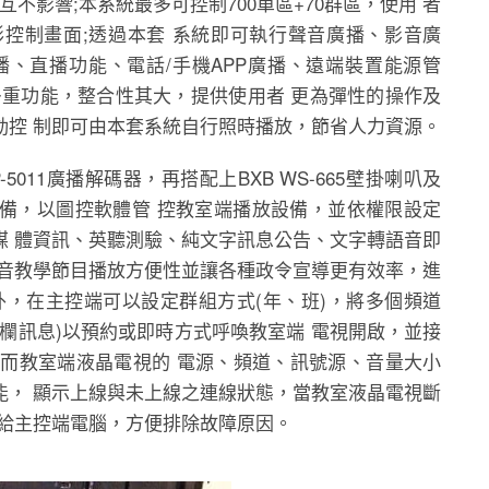
互不影響;本系統最多可控制700單區+70群區，使用 者
控制畫面;透過本套 系統即可執行聲音廣播、影音廣
播、直播功能、電話/手機APP廣播、遠端裝置能源管
多重功能，整合性其大，提供使用者 更為彈性的操作及
動控 制即可由本套系統自行照時播放，節省人力資源。
-5011廣播解碼器，再搭配上BXB WS-665壁掛喇叭及
視……等設備，以圖控軟體管 控教室端播放設備，並依權限設定
媒 體資訊、英聽測驗、純文字訊息公告、文字轉語音即
影音教學節目播放方便性並讓各種政令宣導更有效率，進
外，在主控端可以設定群組方式(年、班)，將多個頻道
告欄訊息)以預約或即時方式呼喚教室端 電視開啟，並接
道，而教室端液晶電視的 電源、頻道、訊號源、音量大小
能， 顯示上線與未上線之連線狀態，當教室液晶電視斷
報給主控端電腦，方便排除故障原因。