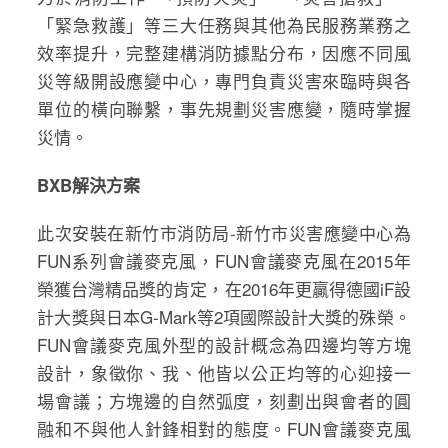
「緊急救護」等三大任務與其他為民服務業務之
效率提升，完整建構消防據點分布，因應不同風
災等級開設應變中心，專門負責災害來臨時與各
單位的橫向聯繫，事先規劃災害應變，隨時掌握
災情。
BXB解決方案
此次安裝在新竹市消防局-新竹市災害應變中心為
FUN系列會議麥克風，FUN會議麥克風在2015年
榮獲台灣精品獎的肯定，在2016年更贏得德國iF設
計大獎與日本G-Mark等2項國際設計大獎的殊榮。
FUN會議麥克風外型的設計概念為四邊均等方塊
設計，象徵你、我、他皆以公正均等的心迎接一
場會議；方塊邊的自然弧度，刻劃出與會者的圓
融和不與他人針鋒相對的態度。FUN會議麥克風