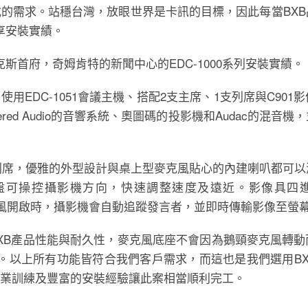
各式的需求。站穩台灣，放眼世界是卡訊的目標，因此每當BX
享安裝實績。
首府，奇姆肯特的新聞中心的EDC-1000系列安裝實績。
導，使用EDC-1051會議主機、搭配2支主席、1支列席與C90
ed Audio的音響系統、奧圖碼的投影機和Audac的混音機
5支列席，優雅的外型設計與桌上型麥克風貼心的內建喇叭都可
鍵盤可操控攝影機方向，快速調整速度及遠近。影像具四
當麥克風開啟時，攝影機會自動追蹤發言者，並即時傳輸影像至螢
展示BXB產品性能與耐久性，麥克風底座不會因為鵝頸麥克風轉
。以上所有功能皆符合我們客戶需求，而這也是我們選用BX
們的專業訓練及豐富的安裝經驗讓此案相當順利完工。