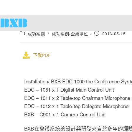
成功案例
/
成功案例-企業單位
2016-05-15
下載PDF
Installation/ BXB EDC 1000 the Conference Sys
EDC – 1051 x 1 Digital Main Control Unit
EDC – 1011 x 2 Table-top Chairman Microphone
EDC – 1012 x 1 Table-top Delegate Microphone
BXB – C901 x 1 Camera Control Unit
BXB在會議系統的設計與研發來自於多年的經驗，並