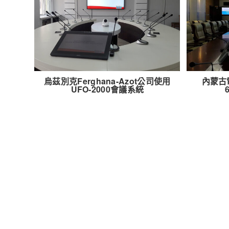
烏茲別克Ferghana-Azot公司使用
內蒙古電
UFO-2000會議系統