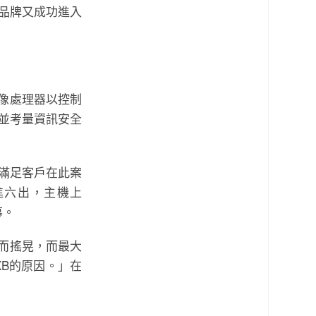
B品牌又成功進入
1影像處理器以控制
，並考量資訊安全
以滿足客戶在此案
進六出，主機上
幕。
動而搖晃，而最大
B的原因。」在