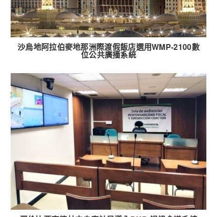
沙烏地阿拉伯麥地那洲際渡假飯店選用WMP-2100數
位公共廣播系統