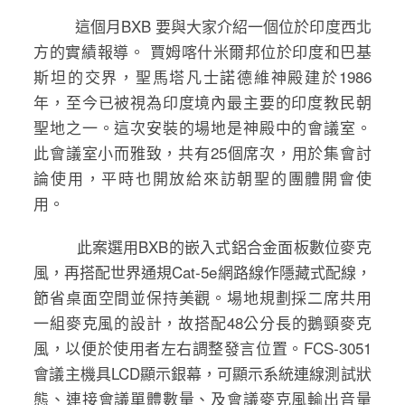
這個月BXB 要與大家介紹一個位於印度西北
方的實績報導。 賈姆喀什米爾邦位於印度和巴基
斯坦的交界，聖馬塔凡士諾德維神殿建於1986
年，至今已被視為印度境內最主要的印度教民朝
聖地之一。這次安裝的場地是神殿中的會議室。
此會議室小而雅致，共有25個席次，用於集會討
論使用，平時也開放給來訪朝聖的團體開會使
用。
此案選用BXB的嵌入式鋁合金面板數位麥克
風，再搭配世界通規Cat-5e網路線作隱藏式配線，
節省桌面空間並保持美觀。場地規劃採二席共用
一組麥克風的設計，故搭配48公分長的鵝頸麥克
風，以便於使用者左右調整發言位置。FCS-3051
會議主機具LCD顯示銀幕，可顯示系統連線測試狀
態、連接會議單體數量、及會議麥克風輸出音量