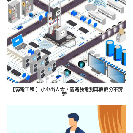
【弱電工程 】小心出人命，弱電強電別再傻傻分不清
楚！