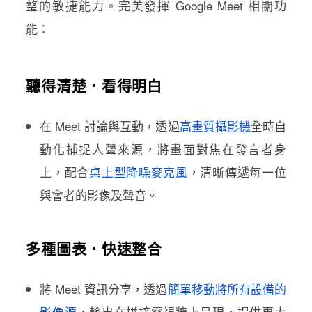
整的敏捷能力。完美發揮 Google Meet 相關功
能：
聽得清楚．看得明白
在 Meet 討論與互動，透過
高畫質攝影機
全時自
動化捕捉人聲來源，將畫面對焦在發言者身
上，配合
桌上型降噪麥克風
，清晰傳遞每一位
與會者的影像及聲音。
多種圖表．快速整合
將 Meet 資訊分享，透過
簡單移動將所有設備的
影像源
，輸出在拼接電視牆上呈現
，提供更大