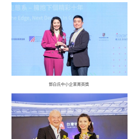
鄧白氏中小企業菁英獎 ​