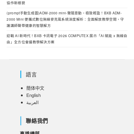
協作新樣貌
(prompt手動生成圖)ADM-2000 mini-聲隨意動，極致輕盈！BXB ADM-
2000 Mini 便攜式數位無線麥克風系統深度解析：全面解放教學空間，守
護講師聲帶健康的智慧解方
迎戰 AI 新時代！BXB 卡訊電子 2026 COMPUTEX 展示「AI 賦能 x 無線自
由」全方位會議教學解決方案
語言
簡体中文
English
العربية
聯絡我們
高雄總部