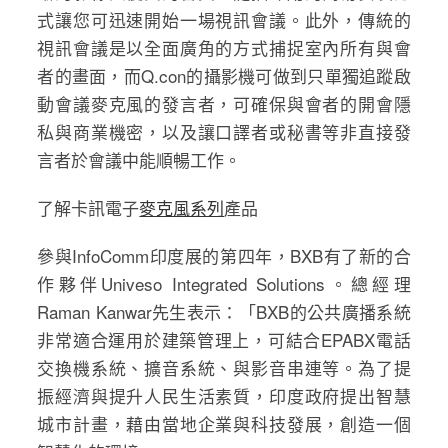
式讓您可迅速開始一場視訊會議。此外，傳統的
視訊會議是以全面廣角的方式捕捉室內所有與會
者的畫面，而Q.con的攝影機可做到只單獨追蹤啟
動會議麥克風的發言者，可確保與會者的開會隱
私與商業機密，以及讓口譯者或秘書等非直接發
言者於會議中能順暢工作。
了解卡訊電子
麥克風系列
產品
參與InfoComm印度展的第四年，BXB有了新的合
作夥伴Univeso Integrated Solutions。總經理
Raman Kanwar先生表示：「BXB的公共廣播系統
非常適合運用於建築管理上，可結合EPABX電話
交換機系統、擴音系統、與影音串連等。為了提
振經濟與提升人民生活素質，印度政府提出智慧
城市計畫，藉由當地企業與科技發展，創造一個