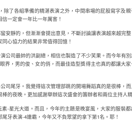
，除了各組準備的精湛表演之外，中間串場的屁股寫字及親
相信一定會一年比一年厲害！
家都蠻安靜的，但漸漸會提出意見，不斷討論讓表演越來越完
家同心協力的結果非常值得回憶！
牙時扮演公司最帥的洪副總，相信也製造了不少笑果。而今年有
開眼界，男的俊、女的俏，而最佳造型獎得主也真的都讓大家
與公司尾牙。我覺得這次管理部跳的開場舞蹈真的是很棒，而
很棒的夜晚。更加感謝舉辦這次盛會的籌辦者和兩位主持人
新的元素-星光大道。而且，今年的主題是晚宴風，大家的服裝
尾牙表演-4連霸，今年又不負眾望的拿下第1名。耶！