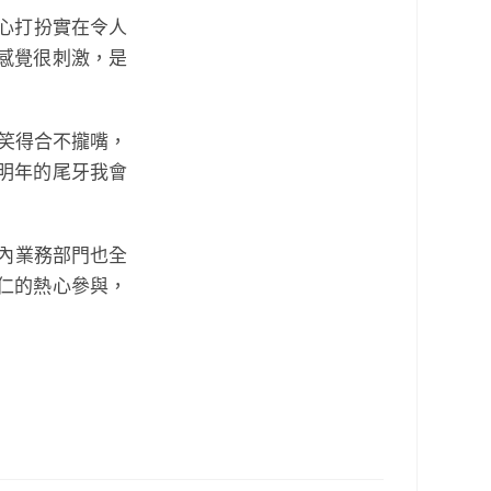
心打扮實在令人
感覺很刺激，是
笑得合不攏嘴，
明年的尾牙我會
國內業務部門也全
仁的熱心參與，