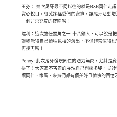
玉芬： 這次尾牙最不同以往的就是BXB同仁走
賞心悅目，很感謝福委們的安排，讓尾牙活動增
一個非常充實的夜晚呢！
建利：這次擔任要角之一-十八銅人，可以說是
讓我覺得自己犧牲色相的演出，不僅非常值得也
再接再厲！
Penny: 此次尾牙發現同仁的潛力無窮，尤
拼了！大家毫不吝嗇的展現自己婀娜多姿、曼妙
讓同仁、家屬、來賓們都有個美好且愉快的回憶