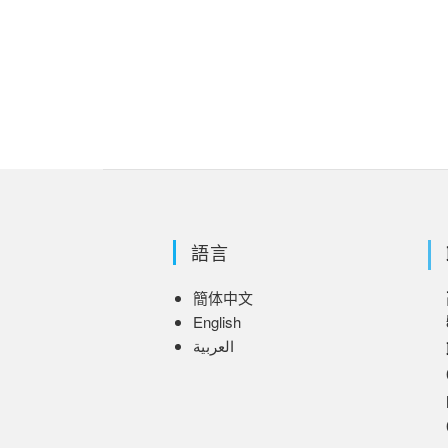
語言
簡体中文
8
English
العربية