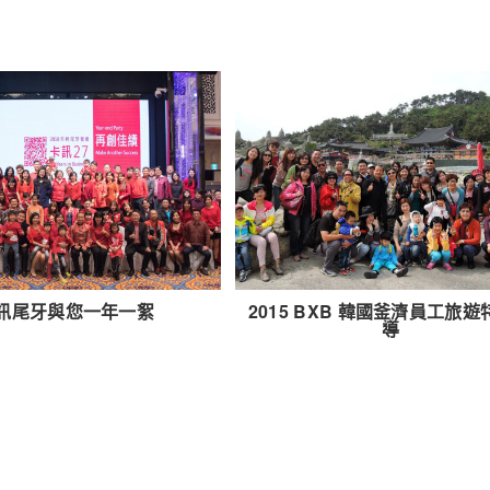
訊尾牙與您一年一絮
2015 BXB 韓國釜濟員工旅
導